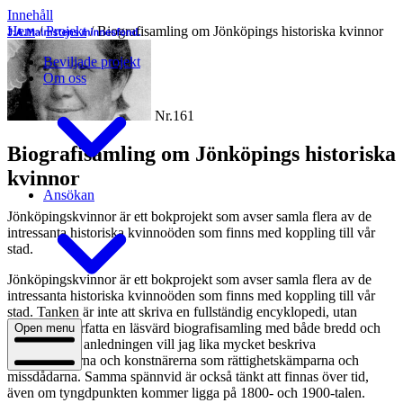
Innehåll
Hem
/
Projekt
/
Biografisamling om Jönköpings historiska kvinnor
Beviljade projekt
Om oss
Nr.161
Biografisamling om Jönköpings historiska
kvinnor
Ansökan
Jönköpingskvinnor är ett bokprojekt som avser samla flera av de
intressanta historiska kvinnoöden som finns med koppling till vår
stad.
Jönköpingskvinnor är ett bokprojekt som avser samla flera av de
intressanta historiska kvinnoöden som finns med koppling till vår
stad. Tanken är inte att skriva en fullständig encyklopedi, utan
snarare att författa en läsvärd biografisamling med både bredd och
Open menu
djup. Av den anledningen vill jag lika mycket beskriva
entreprenörerna och konstnärerna som rättighetskämparna och
missdådarna. Samma spännvid är också tänkt att finnas över tid,
även om tyngdpunkten kommer ligga på 1800- och 1900-talen.